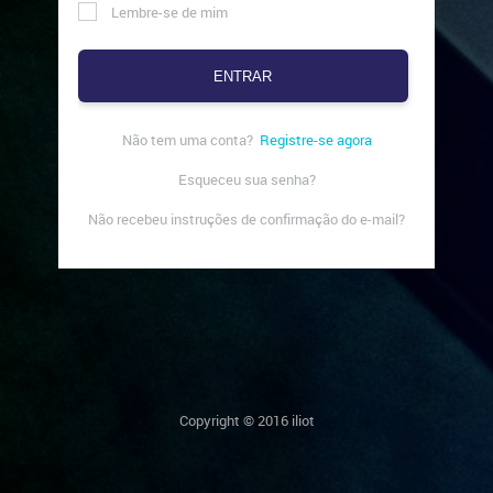
Lembre-se de mim
ENTRAR
Registre-se agora
Esqueceu sua senha?
Não recebeu instruções de confirmação do e-mail?
Copyright © 2016 iliot